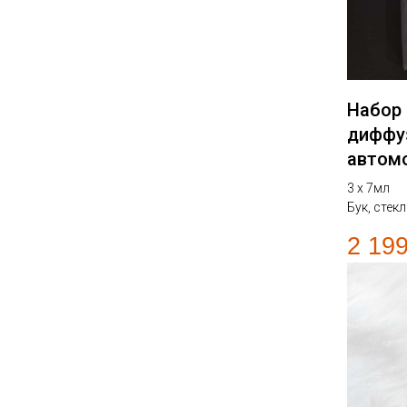
Набор 
диффу
автом
3 х 7мл
Бук, стек
2 19