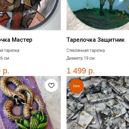
очка Мастер
Тарелочка Защитник
ая тарелка
Стеклянная тарелка
26 см
Диаметр 19 см
9
р.
1 499
р.
New