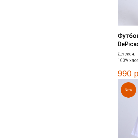
Футбо
DePica
Детская.
100% хло
990
р
New