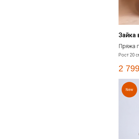
Зайка 
Пряжа 
Рост 20 с
2 79
New