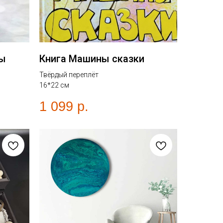
ты
Книга Машины сказки
Твёрдый переплёт
16*22 см
1 099
р.