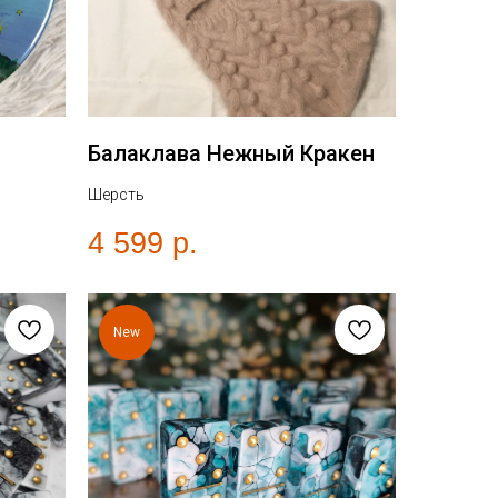
Балаклава Нежный Кракен
Шерсть
4 599
р.
New