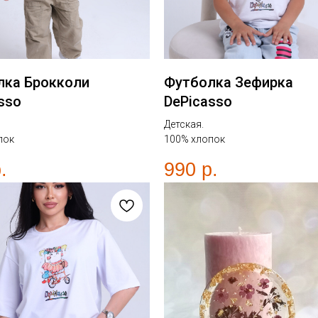
лка Брокколи
Футболка Зефирка
sso
DePicasso
Детская.
пок
100% хлопок
.
990
р.