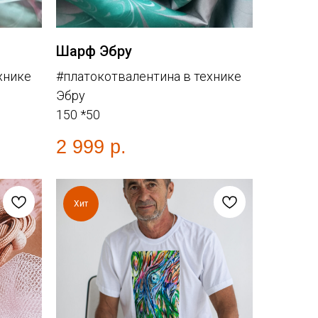
Шарф Эбру
хнике
#платокотвалентина в технике
Эбру
150 *50
2 999
р.
Хит