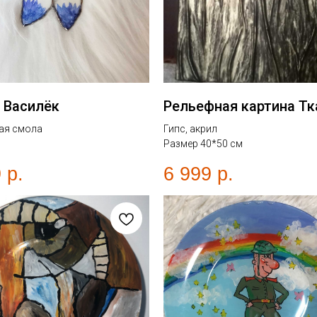
 Василёк
Рельефная картина Тк
ая смола
Гипс, акрил
Размер 40*50 см
9
р.
6 999
р.