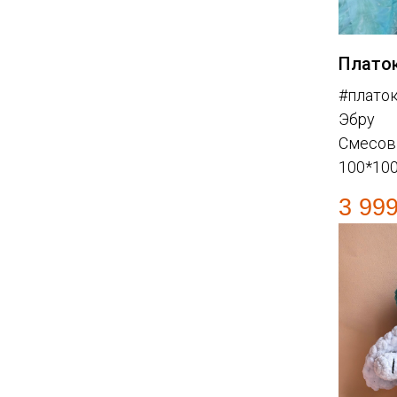
Плато
#платок
Эбру
Смесов
100*10
3 99