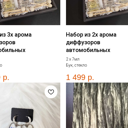
из 3х арома
Набор из 2х арома
зоров
диффузоров
обильных
автомобильных
2 х 7мл
ло
Бук, стекло
9
р.
1 499
р.