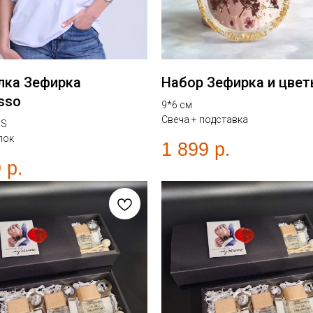
лка Зефирка
Набор Зефирка и цве
sso
9*6 см
Свеча + подставка
 S
пок
1 899
р.
9
р.