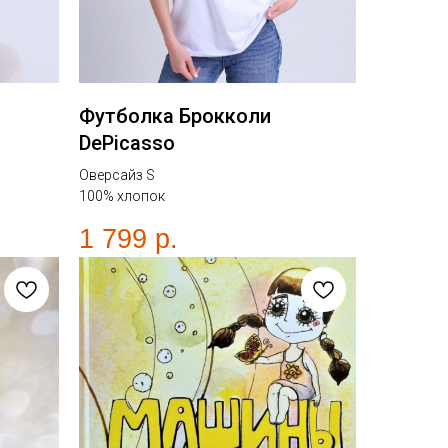
Футболка Брокколи
DePicasso
Оверсайз S
100% хлопок
1 799
р.