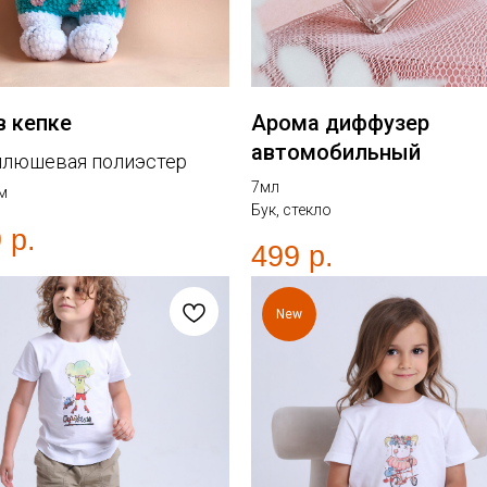
в кепке
Арома диффузер
автомобильный
плюшевая полиэстер
7мл
м
Бук, стекло
9
р.
499
р.
New