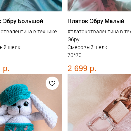
к Эбру Большой
Платок Эбру Малый
отвалентина в технике
#платокотвалентина в те
Эбру
ый шелк
Смесовый шелк
0
70*70
9
р.
2 699
р.