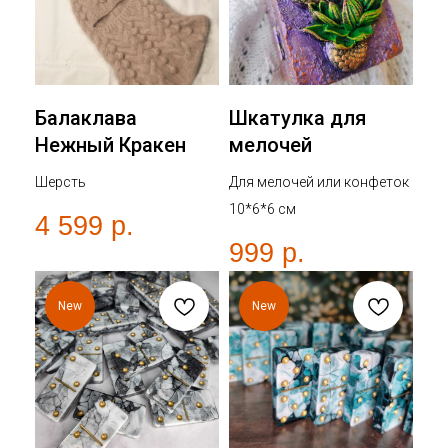
Балаклава
Шкатулка для
Нежный Кракен
мелочей
Шерсть
Для мелочей или конфеток
10*6*6 см
4 599
р.
999
р.
New
New