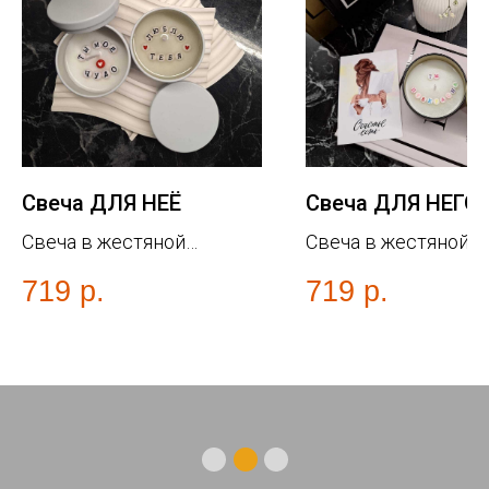
Свеча ДЛЯ НЕЁ
Свеча ДЛЯ НЕГО
Свеча в жестяной
Свеча в жестяной
баночке белого цвета
баночке черного ц
719
р.
719
р.
80гр воска /хлопковый
80гр воска /хлопко
фитиль/ тайное послание
фитиль/ тайное пос