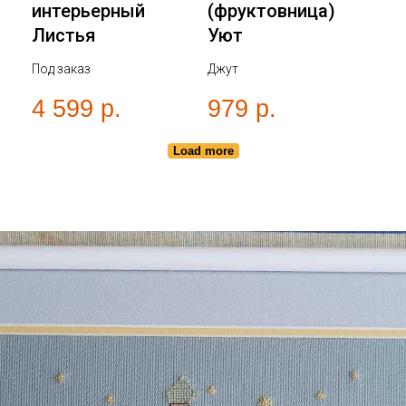
интерьерный
(фруктовница)
Листья
Уют
Под заказ
Джут
4 599
р.
979
р.
Load more