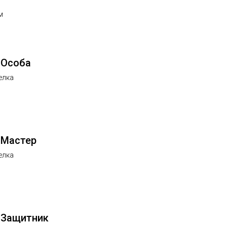
м
 Особа
елка
 Мастер
елка
 Защитник