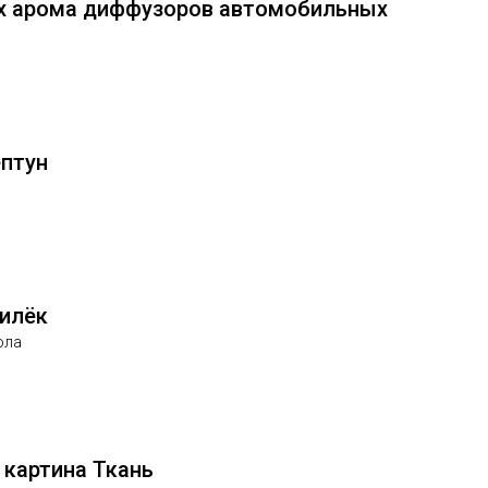
2х арома диффузоров автомобильных
ептун
силёк
ола
 картина Ткань