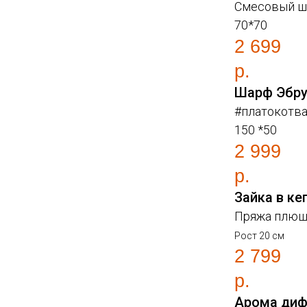
Смесовый ш
70*70
2 699
р.
Шарф Эбр
#платокотва
150 *50
2 999
р.
Зайка в ке
Пряжа плюш
Рост 20 см
2 799
р.
Арома диф