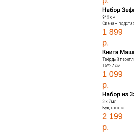
р.
Набор Зеф
9*6 см
Свеча + подста
1 899
р.
Книга Маш
Твёрдый перепл
16*22 см
1 099
р.
Набор из 
3 х 7мл
Бук, стекло
2 199
р.