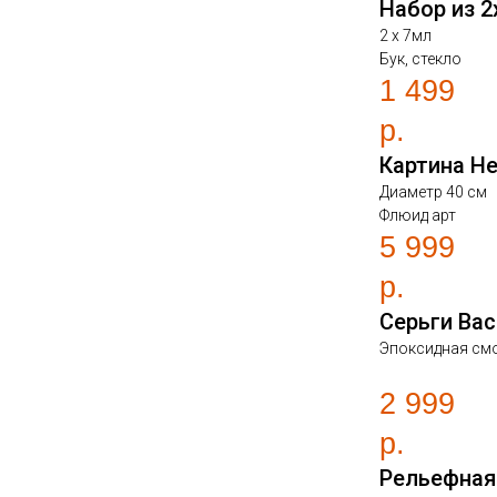
Набор из 
2 х 7мл
Бук, стекло
1 499
р.
Картина Н
Диаметр 40 см
Флюид арт
5 999
р.
Серьги Ва
Эпоксидная см
2 999
р.
Рельефная