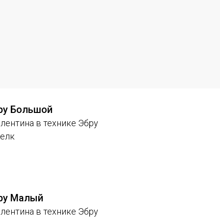
ру Большой
лентина в технике Эбру
елк
ру Малый
лентина в технике Эбру