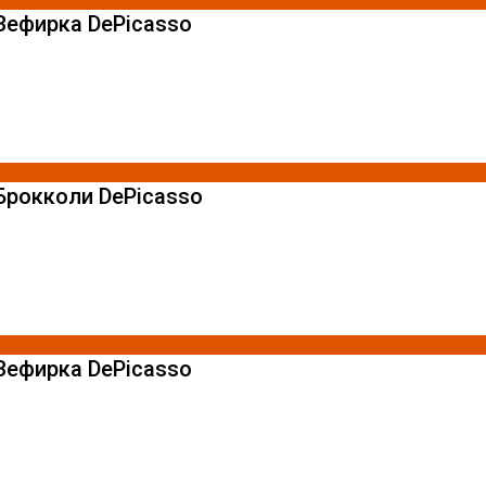
Зефирка DePicasso
Брокколи DePicasso
Зефирка DePicasso