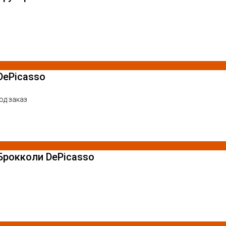
DePicasso
од заказ
Брокколи DePicasso