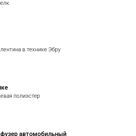
елк
у
лентина в технике Эбру
пке
евая полиэстер
фузер автомобильный