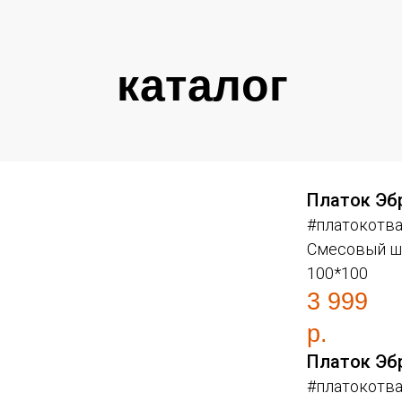
каталог
Платок Эб
#платокотва
Смесовый ш
100*100
3 999
р.
Платок Эб
#платокотва