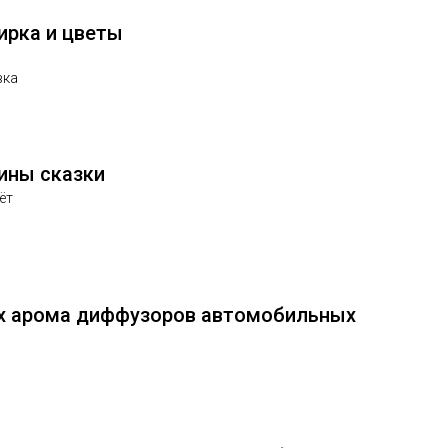
ирка и цветы
вка
ины сказки
ёт
3х арома диффузоров автомобильных